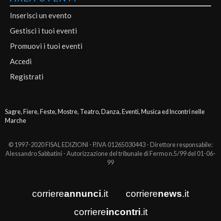
Inserisci un evento
Gestisci i tuoi eventi
Promuovi i tuoi eventi
Accedi
Registrati
Sagre, Fiere, Feste, Mostre, Teatro, Danza, Eventi, Musica ed Incontri nelle
Marche
© 1997-2020 FISAL EDIZIONI - P.IVA 01265030443 - Direttore responsabile:
Alessandro Sabbatini - Autorizzazione del tribunale di Fermo n.5/99 del 01-06-
99
corriere
annunci
.it
corriere
news
.it
corriere
incontri
.it