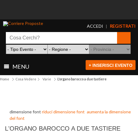
ACCEDI
REGISTRATI
|
+ INSERISCI EVENTO
MENU
Home
Cosa Vedere
Varie
L'organo barocco a due tastiere
dimensione font
riduci dimensione font
aumenta la dimensione
del font
L'ORGANO BAROCCO A DUE TASTIERE