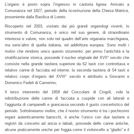
L’organo è posto sopra l’ingresso in cantoria lignea. Arrivato a
Comunanza nel 1827, periodo della ricostruzione della Chiesa Matrice,
proveniente dalla Basilica di Loreto.
Riscoperto nel 2003, visitato dai più grandi organologi viventi, lo
strumento di Comunanza, è unico nel suo genere, di straordinario
interesse e valore, non solo nel quadro dell’arte organaria marchigiana,
ma sens’altro di quella italiana, ed addirittura europea. Sono molti i
motivi che rendono unico questo strumento: per primo l’antichità e la
stratificazione storica, possiede il nucleo originale del XVII° secolo che
consiste nella grande tastiera superiore da 62 tasti con controttava e
relative canne di facciata ed interne; la seconda tastiera di 54 tasti e
relativo corpo d’organo del XVIII° secolo è attribuito a Giovanni e
Domenico Fedeli di Camerino;
Il terzo intervento del 1858 del Cioccolani di Cingoli, vide la
ridistribuzione delle canne di facciata a cuspide con ali laterali e
l’aggiunta di campanelli e grancassa secondo il gusto concertistico del
periodo. Sottolineiamo inoltre, che il nostro strumento è tra i pochissimi
organi autenticamente barocchi, è anche l’unico con due tastiere e
registri da concerto ad ancia e labiali, possiede delle canne antiche,
alcune praticamente uniche per foggia come il violoncello a “gladio” e il