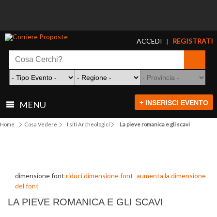
ACCEDI
REGISTRATI
|
+ INSERISCI EVENTO
MENU
Home
Cosa Vedere
I siti Archeologici
La pieve romanica e gli scavi
dimensione font
riduci dimensione font
aumenta la dimensione
del font
LA PIEVE ROMANICA E GLI SCAVI