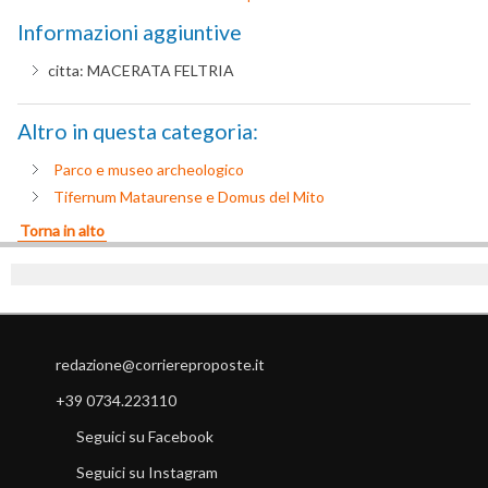
Informazioni aggiuntive
citta:
MACERATA FELTRIA
Altro in questa categoria:
Parco e museo archeologico
Tifernum Mataurense e Domus del Mito
Torna in alto
redazione@corriereproposte.it
+39 0734.223110
Seguici su Facebook
Seguici su Instagram