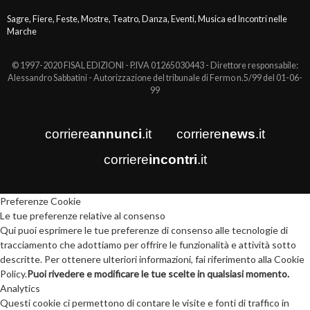
Sagre, Fiere, Feste, Mostre, Teatro, Danza, Eventi, Musica ed Incontri nelle
Marche
© 1997-2020 FISAL EDIZIONI - P.IVA 01265030443 - Direttore responsabile:
Alessandro Sabbatini - Autorizzazione del tribunale di Fermo n.5/99 del 01-06-
99
corriere
annunci
.it
corriere
news
.it
corriere
incontri
.it
Preferenze Cookie
Le tue preferenze relative al consenso
Qui puoi esprimere le tue preferenze di consenso alle tecnologie di
tracciamento che adottiamo per offrire le funzionalità e attività sotto
descritte. Per ottenere ulteriori informazioni, fai riferimento alla Cookie
Policy.
Puoi rivedere e modificare le tue scelte in qualsiasi momento.
Analytics
Questi cookie ci permettono di contare le visite e fonti di traffico in