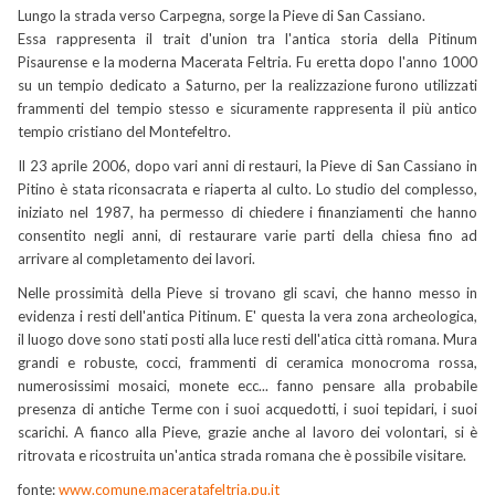
Lungo la strada verso Carpegna, sorge la Pieve di San Cassiano.
Essa rappresenta il trait d'union tra l'antica storia della Pitinum
Pisaurense e la moderna Macerata Feltria. Fu eretta dopo l'anno 1000
su un tempio dedicato a Saturno, per la realizzazione furono utilizzati
frammenti del tempio stesso e sicuramente rappresenta il più antico
tempio cristiano del Montefeltro.
Il 23 aprile 2006, dopo vari anni di restauri, la Pieve di San Cassiano in
Pitino è stata riconsacrata e riaperta al culto. Lo studio del complesso,
iniziato nel 1987, ha permesso di chiedere i finanziamenti che hanno
consentito negli anni, di restaurare varie parti della chiesa fino ad
arrivare al completamento dei lavori.
Nelle prossimità della Pieve si trovano gli scavi, che hanno messo in
evidenza i resti dell'antica Pitinum. E' questa la vera zona archeologica,
il luogo dove sono stati posti alla luce resti dell'atica città romana. Mura
grandi e robuste, cocci, frammenti di ceramica monocroma rossa,
numerosissimi mosaici, monete ecc... fanno pensare alla probabile
presenza di antiche Terme con i suoi acquedotti, i suoi tepidari, i suoi
scarichi. A fianco alla Pieve, grazie anche al lavoro dei volontari, si è
ritrovata e ricostruita un'antica strada romana che è possibile visitare.
fonte:
www.comune.maceratafeltria.pu.it