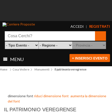
ACCEDI
REGISTRATI
|
+ INSERISCI EVENTO
MENU
Home
Cosa Vedere
Monumenti
Il patrimonio veregrense
dimensione font
riduci dimensione font
aumenta la dimensione
del font
IL PATRIMONIO VEREGRENSE