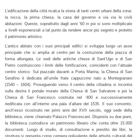
L’edificazione della città ricalca la storia di tanti centri urbani della zona:
la rocca, la prima chiesa, la casa del governo e via via le civili
abitazioni. Queste, soprattutto dagli anni ’60 in poi si sono moltiplicate
a livelli esponenziali a tal punto da rendere ancor più segreto e protetto
il patrimonio artistico.
L’antico abitato con i suoi principali edifici si sviluppa lungo un asse
principale che si amplia al centro per la costruzione della piazza di
forma allungata. Le sedi delle antiche chiese di Sant’Ugo e di San
Pietro costituiscono i limiti delle fortificazioni, coincidenti con l’attuale
centro storico. Sul piazzale davanti a Porta Marina, la Chiesa di San
Serafino è dedicata all’umile frate cappuccino nato a Montegranaro
(1540 – 1604). Proseguendo verso il centro della cittadina si incontra
sulla destra il portale murato della Chiesa di San Salvatore e poi la
Chiesa di San Francesco costruita nel ‘400 e successivamente
riedificata con all’interno una pala d’altare del 1535. Il suo convento,
anch’esso ricostruito nei primi anni del XVII secolo, oggi sede della
biblioteca, viene chiamato Palazzo Francescani. Disposta su due piani,
la biblioteca custodisce un patrimonio librario che conta oltre 15.000
documenti. Luogo di studio, di consultazione e prestito dei libri, la
struttura si presenta come cerniera polivalente delle attività culturali del