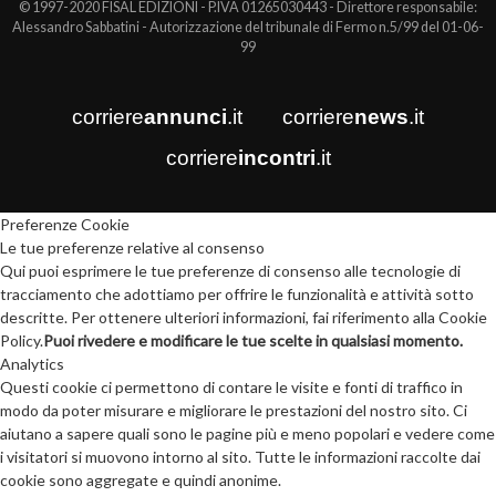
© 1997-2020 FISAL EDIZIONI - P.IVA 01265030443 - Direttore responsabile:
Alessandro Sabbatini - Autorizzazione del tribunale di Fermo n.5/99 del 01-06-
99
corriere
annunci
.it
corriere
news
.it
corriere
incontri
.it
Preferenze Cookie
Le tue preferenze relative al consenso
Qui puoi esprimere le tue preferenze di consenso alle tecnologie di
tracciamento che adottiamo per offrire le funzionalità e attività sotto
descritte. Per ottenere ulteriori informazioni, fai riferimento alla Cookie
Policy.
Puoi rivedere e modificare le tue scelte in qualsiasi momento.
Analytics
Questi cookie ci permettono di contare le visite e fonti di traffico in
modo da poter misurare e migliorare le prestazioni del nostro sito. Ci
aiutano a sapere quali sono le pagine più e meno popolari e vedere come
i visitatori si muovono intorno al sito. Tutte le informazioni raccolte dai
cookie sono aggregate e quindi anonime.