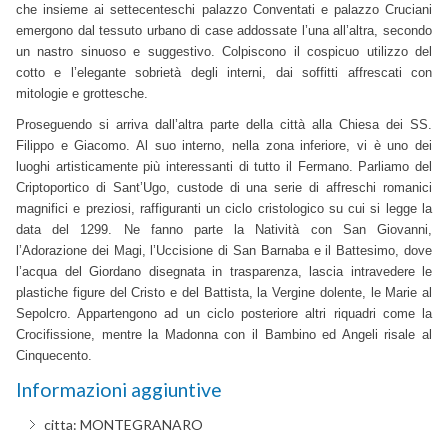
che insieme ai settecenteschi palazzo Conventati e palazzo Cruciani
emergono dal tessuto urbano di case addossate l’una all’altra, secondo
un nastro sinuoso e suggestivo. Colpiscono il cospicuo utilizzo del
cotto e l’elegante sobrietà degli interni, dai soffitti affrescati con
mitologie e grottesche.
Proseguendo si arriva dall’altra parte della città alla Chiesa dei SS.
Filippo e Giacomo. Al suo interno, nella zona inferiore, vi è uno dei
luoghi artisticamente più interessanti di tutto il Fermano. Parliamo del
Criptoportico di Sant’Ugo, custode di una serie di affreschi romanici
magnifici e preziosi, raffiguranti un ciclo cristologico su cui si legge la
data del 1299. Ne fanno parte la Natività con San Giovanni,
l’Adorazione dei Magi, l’Uccisione di San Barnaba e il Battesimo, dove
l’acqua del Giordano disegnata in trasparenza, lascia intravedere le
plastiche figure del Cristo e del Battista, la Vergine dolente, le Marie al
Sepolcro. Appartengono ad un ciclo posteriore altri riquadri come la
Crocifissione, mentre la Madonna con il Bambino ed Angeli risale al
Cinquecento.
Informazioni aggiuntive
citta:
MONTEGRANARO