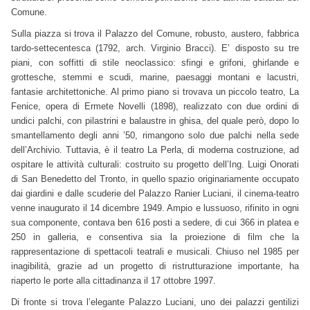
Comune.
Sulla piazza si trova il Palazzo del Comune, robusto, austero, fabbrica
tardo-settecentesca (1792, arch. Virginio Bracci). E’ disposto su tre
piani, con soffitti di stile neoclassico: sfingi e grifoni, ghirlande e
grottesche, stemmi e scudi, marine, paesaggi montani e lacustri,
fantasie architettoniche. Al primo piano si trovava un piccolo teatro, La
Fenice, opera di Ermete Novelli (1898), realizzato con due ordini di
undici palchi, con pilastrini e balaustre in ghisa, del quale però, dopo lo
smantellamento degli anni ’50, rimangono solo due palchi nella sede
dell’Archivio. Tuttavia, è il teatro La Perla, di moderna costruzione, ad
ospitare le attività culturali: costruito su progetto dell’Ing. Luigi Onorati
di San Benedetto del Tronto, in quello spazio originariamente occupato
dai giardini e dalle scuderie del Palazzo Ranier Luciani, il cinema-teatro
venne inaugurato il 14 dicembre 1949. Ampio e lussuoso, rifinito in ogni
sua componente, contava ben 616 posti a sedere, di cui 366 in platea e
250 in galleria, e consentiva sia la proiezione di film che la
rappresentazione di spettacoli teatrali e musicali. Chiuso nel 1985 per
inagibilità, grazie ad un progetto di ristrutturazione importante, ha
riaperto le porte alla cittadinanza il 17 ottobre 1997.
Di fronte si trova l’elegante Palazzo Luciani, uno dei palazzi gentilizi