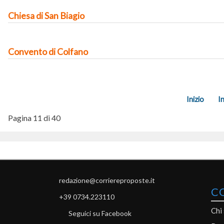
Chiesa di San Biagio
Convento di Colfano
Inizio
I
Pagina 11 di 40
redazione@corriereproposte.it
C
+39 0734.223110
Chi
Seguici su Facebook