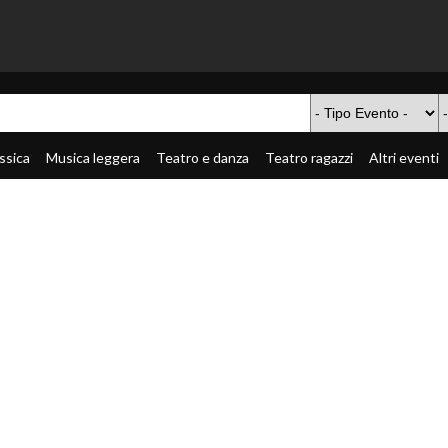
ssica
Musica leggera
Teatro e danza
Teatro ragazzi
Altri eventi