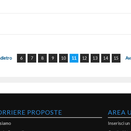
ndietro
6
7
8
9
10
11
12
13
14
15
Av
ORRIERE PROPOSTE
AREA 
 siamo
Inserisci un