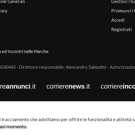
ole Generali
Gestisci i t
vacy
Promuovi i 
Accedi
Registrati
a ed Incontri nelle Marche
0443 - Direttore responsabile: Alessandro Sabbatini - Autorizzazione
ere
annunci
.it
corriere
news
.it
corriere
inco
tracciamento che adottiamo per offrire le funzionalità e attività so
siasi momento.