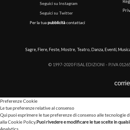
Reg
Seguici su Instagram
Pri
Seguici su Twitter
Per la tua
pubblicità
contattaci
Sagre, Fiere, Feste, Mostre, Teatro, Danza, Eventi, Music
© 1997-2020 FISAL EDIZIONI - P.IVA 0126503
corri
Preferenze Cookie
Le tue preferenze relative al consenso
Qui puoi esprimere le tue preferenze di consenso alle tecnologie di 
alla Cookie Policy.
Puoi rivedere e modificare le tue scelte in qual
Analytics