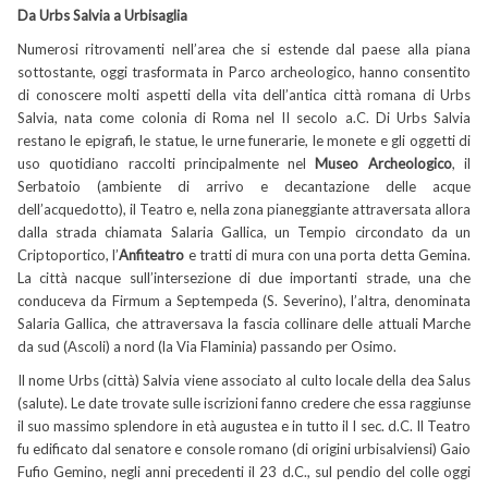
Da Urbs Salvia a Urbisaglia
Numerosi ritrovamenti nell’area che si estende dal paese alla piana
sottostante, oggi trasformata in Parco archeologico, hanno consentito
di conoscere molti aspetti della vita dell’antica città romana di Urbs
Salvia, nata come colonia di Roma nel II secolo a.C. Di Urbs Salvia
restano le epigrafi, le statue, le urne funerarie, le monete e gli oggetti di
uso quotidiano raccolti principalmente nel
Museo Archeologico
, il
Serbatoio (ambiente di arrivo e decantazione delle acque
dell’acquedotto), il Teatro e, nella zona pianeggiante attraversata allora
dalla strada chiamata Salaria Gallica, un Tempio circondato da un
Criptoportico, l’
Anfiteatro
e tratti di mura con una porta detta Gemina.
La città nacque sull’intersezione di due importanti strade, una che
conduceva da Firmum a Septempeda (S. Severino), l’altra, denominata
Salaria Gallica, che attraversava la fascia collinare delle attuali Marche
da sud (Ascoli) a nord (la Via Flaminia) passando per Osimo.
Il nome Urbs (città) Salvia viene associato al culto locale della dea Salus
(salute). Le date trovate sulle iscrizioni fanno credere che essa raggiunse
il suo massimo splendore in età augustea e in tutto il I sec. d.C. Il Teatro
fu edificato dal senatore e console romano (di origini urbisalviensi) Gaio
Fufio Gemino, negli anni precedenti il 23 d.C., sul pendio del colle oggi