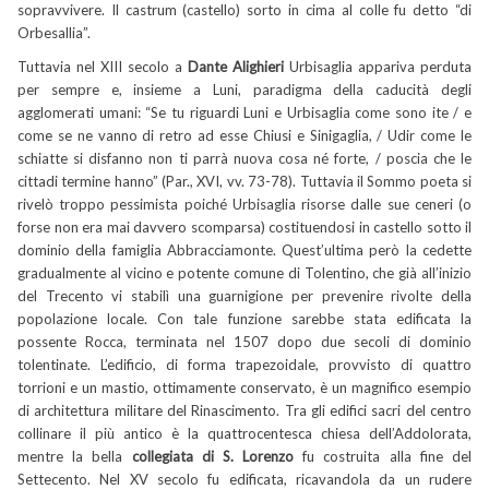
sopravvivere. Il castrum (castello) sorto in cima al colle fu detto “di
Orbesallia”.
Tuttavia nel XIII secolo a
Dante Alighieri
Urbisaglia appariva perduta
per sempre e, insieme a Luni, paradigma della caducità degli
agglomerati umani: “Se tu riguardi Luni e Urbisaglia come sono ite / e
come se ne vanno di retro ad esse Chiusi e Sinigaglia, / Udir come le
schiatte si disfanno non ti parrà nuova cosa né forte, / poscia che le
cittadi termine hanno” (Par., XVI, vv. 73-78). Tuttavia il Sommo poeta si
rivelò troppo pessimista poiché Urbisaglia risorse dalle sue ceneri (o
forse non era mai davvero scomparsa) costituendosi in castello sotto il
dominio della famiglia Abbracciamonte. Quest’ultima però la cedette
gradualmente al vicino e potente comune di Tolentino, che già all’inizio
del Trecento vi stabilì una guarnigione per prevenire rivolte della
popolazione locale. Con tale funzione sarebbe stata edificata la
possente Rocca, terminata nel 1507 dopo due secoli di dominio
tolentinate. L’edificio, di forma trapezoidale, provvisto di quattro
torrioni e un mastio, ottimamente conservato, è un magnifico esempio
di architettura militare del Rinascimento. Tra gli edifici sacri del centro
collinare il più antico è la quattrocentesca chiesa dell’Addolorata,
mentre la bella
collegiata di S. Lorenzo
fu costruita alla fine del
Settecento. Nel XV secolo fu edificata, ricavandola da un rudere