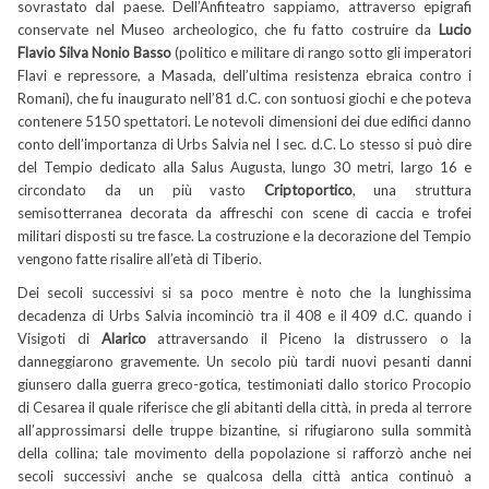
sovrastato dal paese. Dell’Anfiteatro sappiamo, attraverso epigrafi
conservate nel Museo archeologico, che fu fatto costruire da
Lucio
Flavio Silva Nonio Basso
(politico e militare di rango sotto gli imperatori
Flavi e repressore, a Masada, dell’ultima resistenza ebraica contro i
Romani), che fu inaugurato nell’81 d.C. con sontuosi giochi e che poteva
contenere 5150 spettatori. Le notevoli dimensioni dei due edifici danno
conto dell’importanza di Urbs Salvia nel I sec. d.C. Lo stesso si può dire
del Tempio dedicato alla Salus Augusta, lungo 30 metri, largo 16 e
circondato da un più vasto
Criptoportico
, una struttura
semisotterranea decorata da affreschi con scene di caccia e trofei
militari disposti su tre fasce. La costruzione e la decorazione del Tempio
vengono fatte risalire all’età di Tiberio.
Dei secoli successivi si sa poco mentre è noto che la lunghissima
decadenza di Urbs Salvia incominciò tra il 408 e il 409 d.C. quando i
Visigoti di
Alarico
attraversando il Piceno la distrussero o la
danneggiarono gravemente. Un secolo più tardi nuovi pesanti danni
giunsero dalla guerra greco-gotica, testimoniati dallo storico Procopio
di Cesarea il quale riferisce che gli abitanti della città, in preda al terrore
all’approssimarsi delle truppe bizantine, si rifugiarono sulla sommità
della collina; tale movimento della popolazione si rafforzò anche nei
secoli successivi anche se qualcosa della città antica continuò a