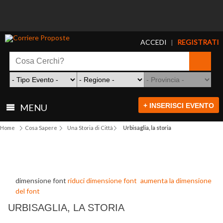
ACCEDI
REGISTRATI
|
+ INSERISCI EVENTO
MENU
Home
Cosa Sapere
Una Storia di Città
Urbisaglia, la storia
dimensione font
riduci dimensione font
aumenta la dimensione
del font
URBISAGLIA, LA STORIA