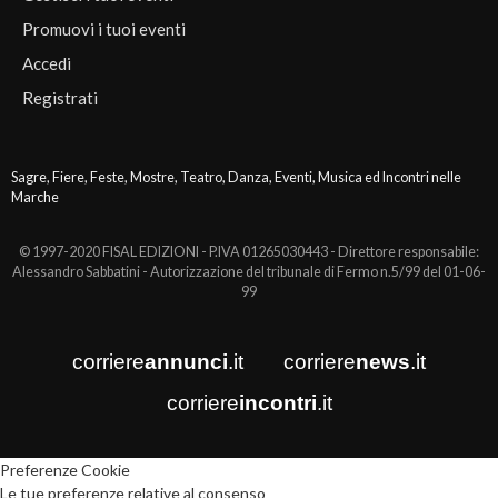
Promuovi i tuoi eventi
Accedi
Registrati
Sagre, Fiere, Feste, Mostre, Teatro, Danza, Eventi, Musica ed Incontri nelle
Marche
© 1997-2020 FISAL EDIZIONI - P.IVA 01265030443 - Direttore responsabile:
Alessandro Sabbatini - Autorizzazione del tribunale di Fermo n.5/99 del 01-06-
99
corriere
annunci
.it
corriere
news
.it
corriere
incontri
.it
Preferenze Cookie
Le tue preferenze relative al consenso