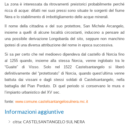
La zona è interessata da ritrovamenti preistorici probabilmente perché
ricca di acque: difatti nei suoi pressi sono situate le sorgenti del fiume
Nera e lo stabilimento di imbottigliamento delle acque minerali.
Il nome della cittadina e del suo protettore, San Michele Arcangelo,
insieme a quelli di alcune località circostanti, inducono a pensare ad
una possibile derivazione Longobarda del sito, seppure non manchino
ipotesi di una diversa attribuzione del nome in epoca successiva.
Si sa per certo che nel medioevo dipendeva dal castello di Norcia fino
al 1255 quando, insieme alla stessa Norcia, venne inglobato tra le
“Guaite” di Visso. Solo nel 1522 Castelsantangelo si liberò
definitivamente del “protettorato” di Norcia, quando quest’ultima venne
battuta dai vissani e dagli stessi soldati di Castelsantangelo, nella
battaglia del Pian Perduto. Di quel periodo si conservano le mura e
l’impianto urbanistico del
XV sec.
fonte:
www.comune.castelsantangelosulnera.mc.it
Informazioni aggiuntive
citta:
CASTELSANTANGELO SUL NERA