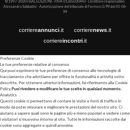
© 1997-2020 FISAL EDIZIONI - P.IVA 01265030443 - Direttore responsabile:
Alessandro Sabbatini - Autorizzazione del tribunale di Fermo n.5/99 del 01-06-
99
corriere
annunci
.it
corriere
news
.it
corriere
incontri
.it
Preferenze Cookie
Le tue preferenze relative al consenso
Qui puoi esprimere le tue preferenze di consenso alle tecnologie di
tracciamento che adottiamo per offrire le funzionalità e attività sotto
descritte. Per ottenere ulteriori informazioni, fai riferimento alla Cookie
Policy.
Puoi rivedere e modificare le tue scelte in qualsiasi momento.
Analytics
Questi cookie ci permettono di contare le visite e fonti di traffico in
modo da poter misurare e migliorare le prestazioni del nostro sito. Ci
aiutano a sapere quali sono le pagine più e meno popolari e vedere come
i visitatori si muovono intorno al sito. Tutte le informazioni raccolte dai
cookie sono aggregate e quindi anonime.