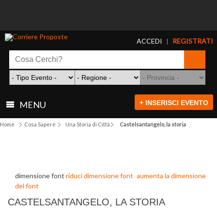
ACCEDI
REGISTRATI
|
+ INSERISCI EVENTO
MENU
Home
Cosa Sapere
Una Storia di Città
Castelsantangelo, la storia
dimensione font
riduci dimensione font
aumenta la dimensione
del font
CASTELSANTANGELO, LA STORIA