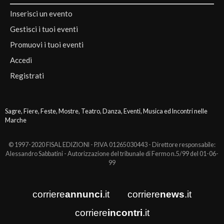
Inserisci un evento
Gestisci i tuoi eventi
Promuovi i tuoi eventi
Accedi
Registrati
Sagre, Fiere, Feste, Mostre, Teatro, Danza, Eventi, Musica ed Incontri nelle
Marche
© 1997-2020 FISAL EDIZIONI - P.IVA 01265030443 - Direttore responsabile:
Alessandro Sabbatini - Autorizzazione del tribunale di Fermo n.5/99 del 01-06-
99
corriere
annunci
.it
corriere
news
.it
corriere
incontri
.it