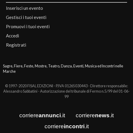
Inserisci un evento
Gestisci i tuoi eventi
Promuovi i tuoi eventi
Accedi
Registrati
Sagre, Fiere, Feste, Mostre, Teatro, Danza, Eventi, Musica ed Incontri nelle
Marche
© 1997-2020 FISAL EDIZIONI - P.IVA 01265030443 - Direttore responsabile:
Alessandro Sabbatini - Autorizzazione del tribunale di Fermo n.5/99 del 01-06-
99
corriere
annunci
.it
corriere
news
.it
corriere
incontri
.it