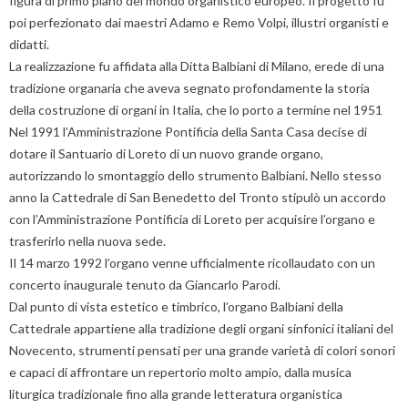
figura di primo piano del mondo organistico europeo. Il progetto fu
poi perfezionato dai maestri Adamo e Remo Volpi, illustri organisti e
didatti.
La realizzazione fu affidata alla Ditta Balbiani di Milano, erede di una
tradizione organaria che aveva segnato profondamente la storia
della costruzione di organi in Italia, che lo porto a termine nel 1951
Nel 1991 l’Amministrazione Pontificia della Santa Casa decise di
dotare il Santuario di Loreto di un nuovo grande organo,
autorizzando lo smontaggio dello strumento Balbiani. Nello stesso
anno la Cattedrale di San Benedetto del Tronto stipulò un accordo
con l’Amministrazione Pontificia di Loreto per acquisire l’organo e
trasferirlo nella nuova sede.
Il 14 marzo 1992 l’organo venne ufficialmente ricollaudato con un
concerto inaugurale tenuto da Giancarlo Parodi.
Dal punto di vista estetico e timbrico, l’organo Balbiani della
Cattedrale appartiene alla tradizione degli organi sinfonici italiani del
Novecento, strumenti pensati per una grande varietà di colori sonori
e capaci di affrontare un repertorio molto ampio, dalla musica
liturgica tradizionale fino alla grande letteratura organistica