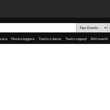
ssica
Musica leggera
Teatro e danza
Teatro ragazzi
Altri eventi