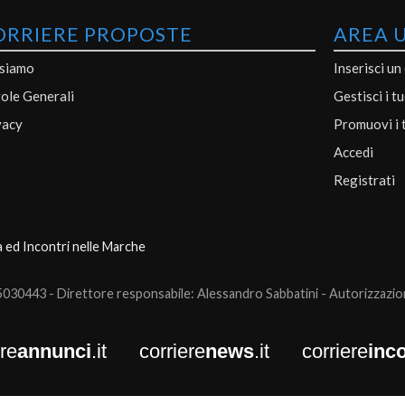
ORRIERE PROPOSTE
AREA 
 siamo
Inserisci un
ole Generali
Gestisci i t
vacy
Promuovi i 
Accedi
Registrati
a ed Incontri nelle Marche
0443 - Direttore responsabile: Alessandro Sabbatini - Autorizzazione
ere
annunci
.it
corriere
news
.it
corriere
inco