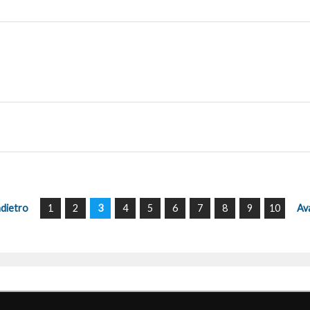
ndietro
1
2
3
4
5
6
7
8
9
10
Av