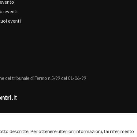
 evento
uoi eventi
tuoi eventi
 del tribunale di Fermo n.5/99 del 01-06-99
ntri
.it
tto descritte. Per ottenere ulteriori informazioni, fai riferimento