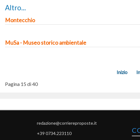
Altro...
Montecchio
MuSa - Museo storico ambientale
Inizio
I
Pagina 15 di 40
redazione@corriereproposte.it
C
+39 0734.223110