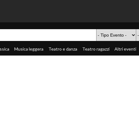
ssica
Musica leggera
Teatro e danza
Teatro ragazzi
Altri eventi