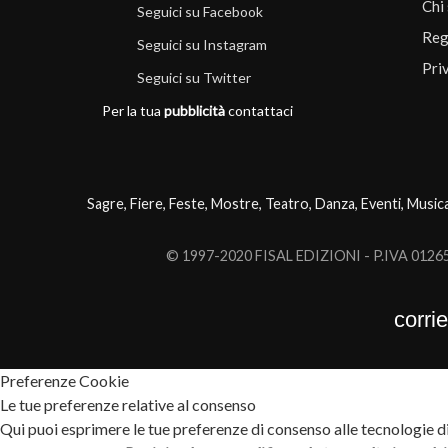
Chi
Seguici su Facebook
Reg
Seguici su Instagram
Pri
Seguici su Twitter
Per la tua
pubblicità
contattaci
Sagre, Fiere, Feste, Mostre, Teatro, Danza, Eventi, Music
© 1997-2020 FISAL EDIZIONI - P.IVA 0126503
corri
Preferenze Cookie
Le tue preferenze relative al consenso
Qui puoi esprimere le tue preferenze di consenso alle tecnologie di 