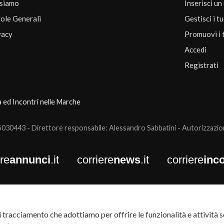
 siamo
Inserisci un
ole Generali
Gestisci i t
vacy
Promuovi i 
Accedi
Registrati
a ed Incontri nelle Marche
0443 - Direttore responsabile: Alessandro Sabbatini - Autorizzazione
ere
annunci
.it
corriere
news
.it
corriere
inco
tracciamento che adottiamo per offrire le funzionalità e attività so