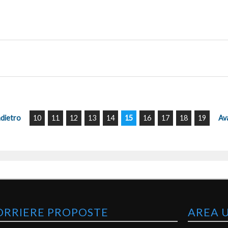
ndietro
10
11
12
13
14
15
16
17
18
19
Av
ORRIERE PROPOSTE
AREA 