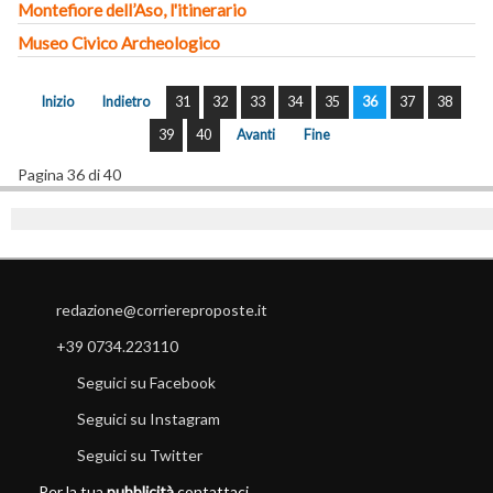
Montefiore dell’Aso, l'itinerario
Museo Civico Archeologico
Inizio
Indietro
31
32
33
34
35
36
37
38
39
40
Avanti
Fine
Pagina 36 di 40
redazione@corriereproposte.it
+39 0734.223110
Seguici su Facebook
Seguici su Instagram
Seguici su Twitter
Per la tua
pubblicità
contattaci