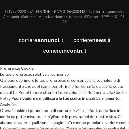
© 1997-2020 FISAL EDIZIONI - P.IVA 01265030443 - Direttore responsabile:
Alessandro Sabbatini - Autorizzazione del tribunale di Fermo n.5/99 del 01-06-
99
corriere
annunci
.it
corriere
news
.it
corriere
incontri
.it
Preferenze Cookie
Le tue preferenze relative al consenso
Qui puoi esprimere le tue preferenze di consenso alle tecnologie di
tracciamento che adottiamo per offrire le funzionalità e attività sotto
descritte. Per ottenere ulteriori informazioni, fai riferimento alla Cookie
Policy.
Puoi rivedere e modificare le tue scelte in qualsiasi momento.
Analytics
Questi cookie ci permettono di contare le visite e fonti di traffico in
modo da poter misurare e migliorare le prestazioni del nostro sito. Ci
aiutano a sapere quali sono le pagine più e meno popolari e vedere come
i visitatori si muovono intorno al sito. Tutte le informazioni raccolte dai