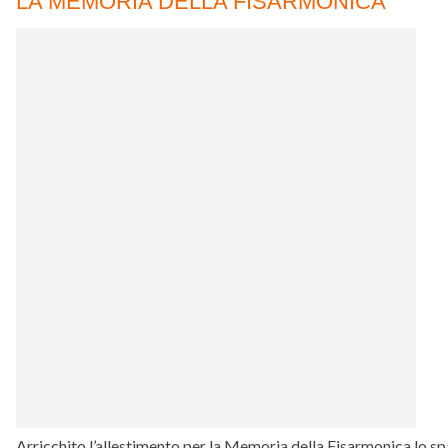
LA MEMORIA DELLA FISARMONICA
Arricchito l’allestimento per la Memoria della Fisarmonica lo spa