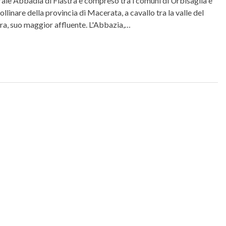
urale Abbadia di Fiastra è compreso tra i comuni di Urbisaglia e
llinare della provincia di Macerata, a cavallo tra la valle del
tra, suo maggior affluente. L'Abbazia,…