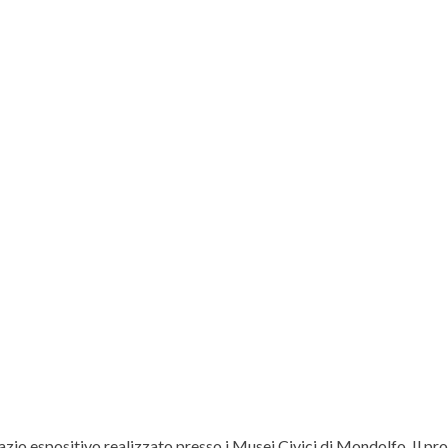
zio espositivo realizzato presso i Musei Civici di Mondolfo. Il proge