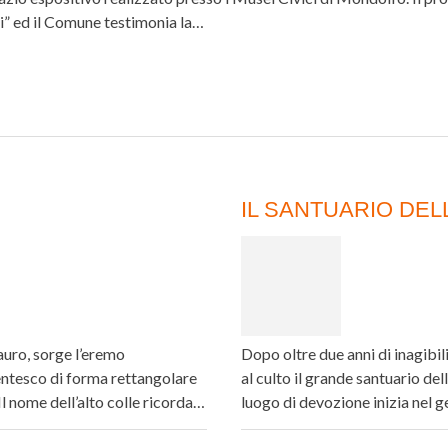
mi” ed il Comune testimonia la…
IL SANTUARIO DEL
tauro, sorge l’eremo
Dopo oltre due anni di inagibi
ntesco di forma rettangolare
al culto il grande santuario d
Il nome dell’alto colle ricorda…
luogo di devozione inizia nel