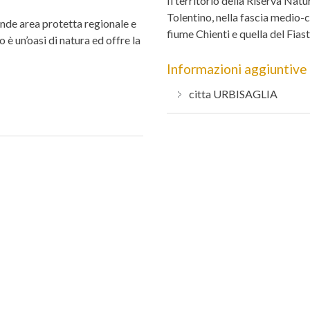
Il territorio della Riserva Nat
Tolentino, nella fascia medio-co
rande area protetta regionale e
fiume Chienti e quella del Fias
è un’oasi di natura ed offre la
Informazioni aggiuntive
citta
URBISAGLIA