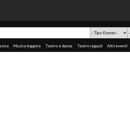
ssica
Musica leggera
Teatro e danza
Teatro ragazzi
Altri eventi